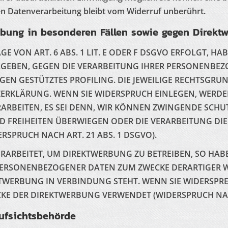
en Datenverarbeitung bleibt vom Widerruf unberührt.
bung in besonderen Fällen sowie gegen Direktw
VON ART. 6 ABS. 1 LIT. E ODER F DSGVO ERFOLGT, HABE
ERGEBEN, GEGEN DIE VERARBEITUNG IHRER PERSONENB
NGEN GESTÜTZTES PROFILING. DIE JEWEILIGE RECHTSGR
ZERKLÄRUNG. WENN SIE WIDERSPRUCH EINLEGEN, WERDE
RBEITEN, ES SEI DENN, WIR KÖNNEN ZWINGENDE SCHU
UND FREIHEITEN ÜBERWIEGEN ODER DIE VERARBEITUNG
SPRUCH NACH ART. 21 ABS. 1 DSGVO).
RBEITET, UM DIREKTWERBUNG ZU BETREIBEN, SO HABEN
 PERSONENBEZOGENER DATEN ZUM ZWECKE DERARTIGER W
EKTWERBUNG IN VERBINDUNG STEHT. WENN SIE WIDERS
E DER DIREKTWERBUNG VERWENDET (WIDERSPRUCH NACH 
ufsichts­behörde