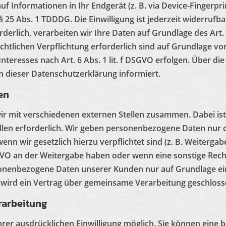
f Informationen in Ihr Endgerät (z. B. via Device-Fingerprin
25 Abs. 1 TDDDG. Die Einwilligung ist jederzeit widerrufba
lich, verarbeiten wir Ihre Daten auf Grundlage des Art. 6
echtlichen Verpflichtung erforderlich sind auf Grundlage vo
eresses nach Art. 6 Abs. 1 lit. f DSGVO erfolgen. Über die j
 dieser Datenschutzerklärung informiert.
en
ir mit verschiedenen externen Stellen zusammen. Dabei ist
en erforderlich. Wir geben personenbezogene Daten nur da
wenn wir gesetzlich hierzu verpflichtet sind (z. B. Weiterg
 DSGVO an der Weitergabe haben oder wenn eine sonstige Re
sonenbezogene Daten unserer Kunden nur auf Grundlage ein
 wird ein Vertrag über gemeinsame Verarbeitung geschloss
rarbeitung
er ausdrücklichen Einwilligung möglich. Sie können eine ber